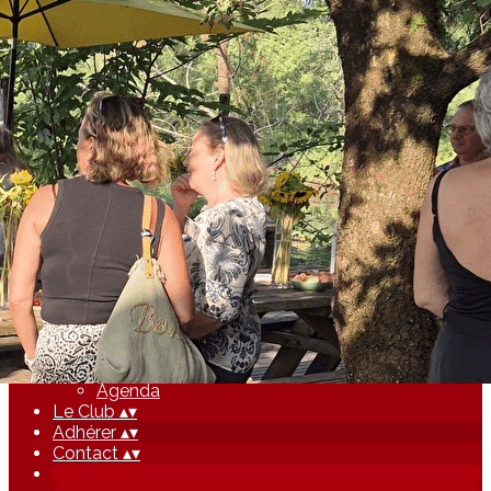
Exporter les lignes sélectionnées
Exporter toutes les colonnes
Exporter uniquement les colonnes affichées
Menu
Ajoutez un logo, un bouton, des réseaux sociaux
Cliquez pour éditer
Accueil
▴
▾
Les Adhérents
▴
▾
Evénements
▴
▾
Evénements
Agenda
Le Club
▴
▾
Adhérer
▴
▾
Contact
▴
▾