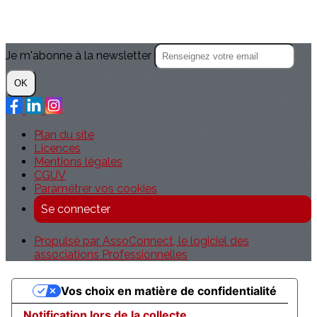
Je m'abonne à la newsletter
OK
Plan du site
Licences
Mentions légales
CGUV
Paramétrer vos cookies
Se connecter
Propulsé par AssoConnect, le logiciel des
associations Professionnelles
Vos choix en matière de confidentialité
Notification lors de la collecte