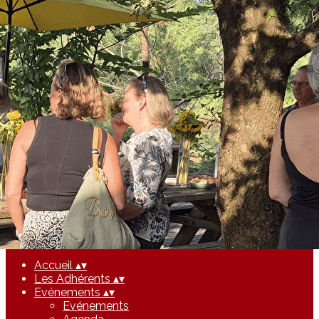
Exporter les lignes sélectionnées
Exporter toutes les colonnes
Exporter uniquement les colonnes affichées
Menu
<
>
Evénements
Agenda
Ajoutez un logo, un bouton, des réseaux sociaux
Cliquez pour éditer
Accueil
▴
▾
Les Adhérents
▴
▾
Evénements
▴
▾
Evénements