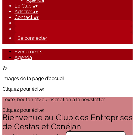
Agenda
Le Club
▴
▾
Adhérer
▴
▾
Contact
▴
▾
Se connecter
Evénements
Agenda
?>
Images de la page d'accueil
Cliquez pour éditer
Texte, bouton et/ou inscription à la newsletter
Cliquez pour éditer
Bienvenue au Club des Entreprises
de Cestas et Canéjan