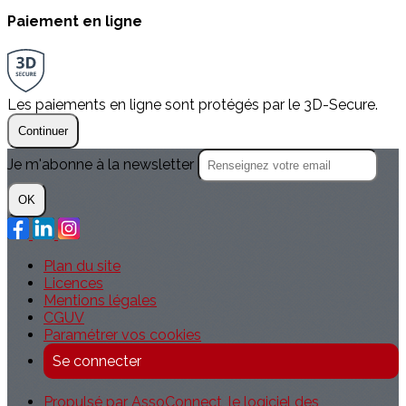
Paiement en ligne
Les paiements en ligne sont protégés par le 3D-Secure.
Continuer
Je m'abonne à la newsletter
OK
Plan du site
Licences
Mentions légales
CGUV
Paramétrer vos cookies
Se connecter
Propulsé par AssoConnect, le logiciel des